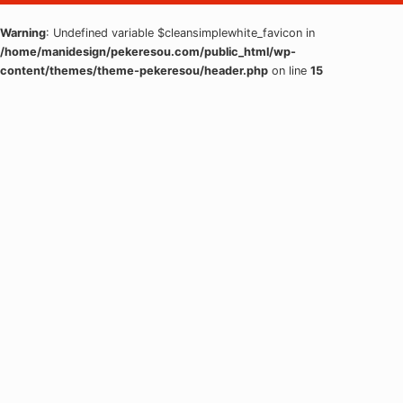
Warning
: Undefined variable $cleansimplewhite_favicon in
/home/manidesign/pekeresou.com/public_html/wp-
content/themes/theme-pekeresou/header.php
on line
15