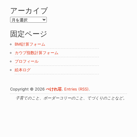
アーカイブ
ア
ー
固定ページ
カ
イ
BMI計算フォーム
ブ
カウプ指数計算フォーム
プロフィール
絵本ログ
Copyright © 2026
ぺけれ荘
.
Entries (RSS)
.
子育てのこと、ボーダーコリーのこと、てづくりのことなど。