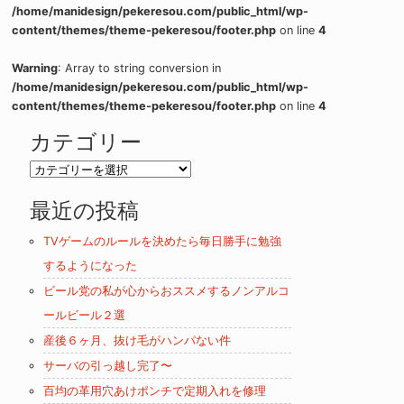
/home/manidesign/pekeresou.com/public_html/wp-
content/themes/theme-pekeresou/footer.php
on line
4
Warning
: Array to string conversion in
/home/manidesign/pekeresou.com/public_html/wp-
content/themes/theme-pekeresou/footer.php
on line
4
カテゴリー
カ
テ
最近の投稿
ゴ
リ
TVゲームのルールを決めたら毎日勝手に勉強
ー
するようになった
ビール党の私が心からおススメするノンアルコ
ールビール２選
産後６ヶ月、抜け毛がハンパない件
サーバの引っ越し完了〜
百均の革用穴あけポンチで定期入れを修理