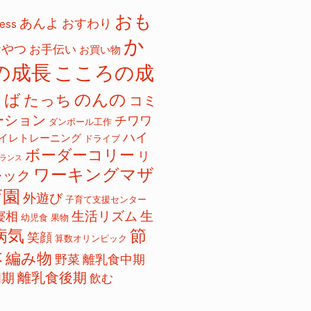
おも
あんよ
おすわり
ess
か
おやつ
お手伝い
お買い物
の成長
こころの成
のんの
とば
たっち
コミ
ーション
チワワ
ダンボール工作
ハイ
イレトレーニング
ドライブ
ボーダーコリー
リ
ランス
ワーキングマザ
レック
育園
外遊び
子育て支援センター
生活リズム
生
寝相
幼児食
果物
病気
節
笑顔
算数オリンピック
本
編み物
野菜
離乳食中期
離乳食後期
初期
飲む
ク