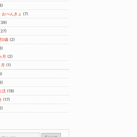
8)
・おべんきょ
(7)
(39)
(27)
男0歳
(2)
3)
ヵ月
(2)
ヵ月
(1)
3)
3)
生活
(18)
せ
(17)
2)