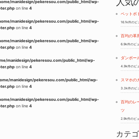
人気
home/manidesign/pekeresou.com/public_html/wp-
ter.php
on line
4
ペットボ
home/manidesign/pekeresou.com/public_html/wp-
16.1k件の
ter.php
on line
4
百均の革
home/manidesign/pekeresou.com/public_html/wp-
6.9k件のビ
ter.php
on line
4
ダンボー
me/manidesign/pekeresou.com/public_html/wp-
4.9k件のビ
ter.php
on line
4
home/manidesign/pekeresou.com/public_html/wp-
スマホの
ter.php
on line
4
3.3k件のビ
home/manidesign/pekeresou.com/public_html/wp-
百均のレ
ter.php
on line
4
ツ
2.9k件のビ
カテ