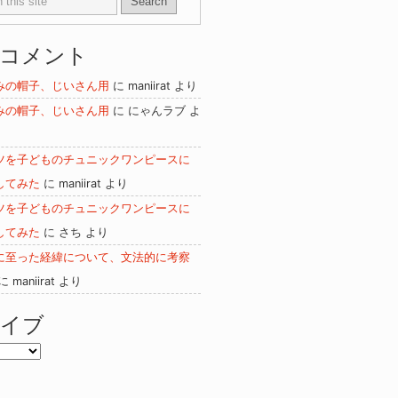
のコメント
みの帽子、じいさん用
に
maniirat
より
みの帽子、じいさん用
に
にゃんラブ
よ
ツを子どものチュニックワンピースに
してみた
に
maniirat
より
ツを子どものチュニックワンピースに
してみた
に
さち
より
に至った経緯について、文法的に考察
に
maniirat
より
カイブ