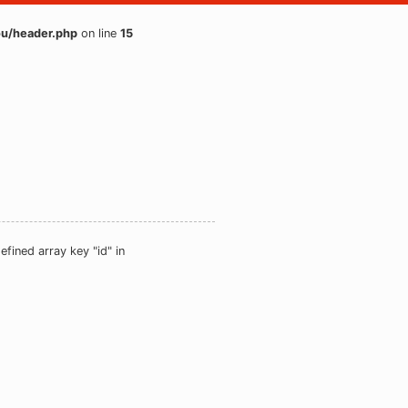
u/header.php
on line
15
efined array key "id" in