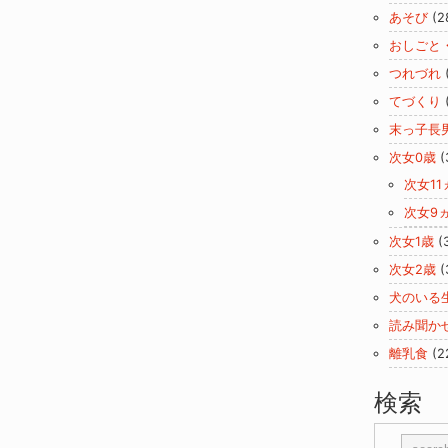
あそび
(2
おしごと
つれづれ
てづくり
末っ子長
次女0歳
(
次女11
次女9
次女1歳
(
次女2歳
(
犬のいる
読み聞か
離乳食
(2
検索