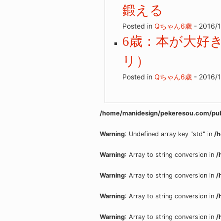
鍛える
Posted in
Qちゃん6歳
- 2016/1
6歳：本が大好
リ）
Posted in
Qちゃん6歳
- 2016/
/home/manidesign/pekeresou.com/pub
Warning
: Undefined array key "std" in
/
Warning
: Array to string conversion in
/
Warning
: Array to string conversion in
/
Warning
: Array to string conversion in
/
Warning
: Array to string conversion in
/