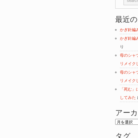
最近
かぎ針編
かぎ針編
り
母のシャ
リメイク
母のシャ
リメイク
「死む」
してみた
アー
ア
ー
タグ
カ