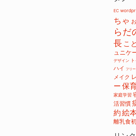
イ
ブ
wordpr
EC
ちゃ
らだ
長
こ
ュニケ
ト
デザイン
ハイ
フリー
メイク
保
ー
家庭学習
活習慣
絵
約
離乳食
リン