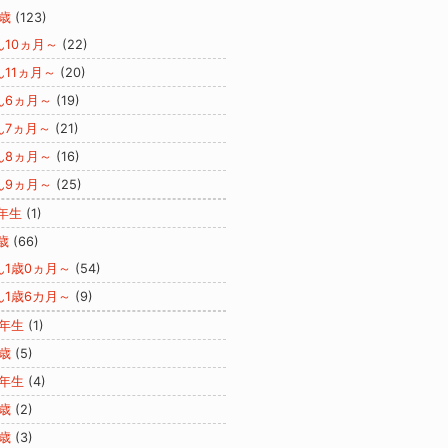
歳
(123)
ん10ヵ月～
(22)
ん11ヵ月～
(20)
ん6ヵ月～
(19)
ん7ヵ月～
(21)
ん8ヵ月～
(16)
ん9ヵ月～
(25)
年生
(1)
歳
(66)
ん1歳0ヵ月～
(54)
ん1歳6カ月～
(9)
2年生
(1)
歳
(5)
3年生
(4)
歳
(2)
歳
(3)