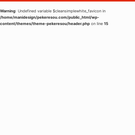
Warning
: Undefined variable $cleansimplewhite_favicon in
/home/manidesign/pekeresou.com/public_html/wp-
content/themes/theme-pekeresou/header.php
on line
15