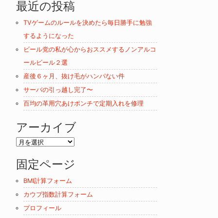
最近の投稿
ゴ
リ
TVゲームのルールを決めたら毎日勝手に勉強
ー
するようになった
ビール党の私が心からおススメするノンアルコ
ールビール２選
産後６ヶ月、抜け毛がハンパない件
サーバの引っ越し完了〜
百均の革用穴あけポンチで定期入れを修理
アーカイブ
ア
ー
固定ページ
カ
イ
BMI計算フォーム
ブ
カウプ指数計算フォーム
プロフィール