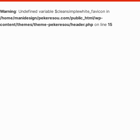
Warning
: Undefined variable $cleansimplewhite_favicon in
/home/manidesign/pekeresou.com/public_html/wp-
content/themes/theme-pekeresou/header.php
on line
15