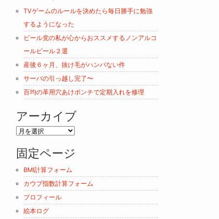
リ
TVゲームのルールを決めたら毎日勝手に勉強
ー
するようになった
ビール党の私が心からおススメするノンアルコ
ールビール２選
産後６ヶ月、抜け毛がハンパない件
サーバの引っ越し完了〜
百均の革用穴あけポンチで定期入れを修理
アーカイブ
ア
ー
固定ページ
カ
イ
BMI計算フォーム
ブ
カウプ指数計算フォーム
プロフィール
絵本ログ