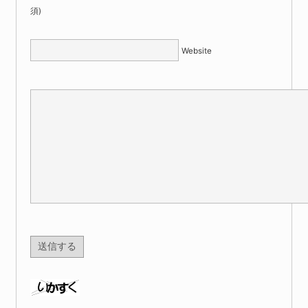
須)
Website