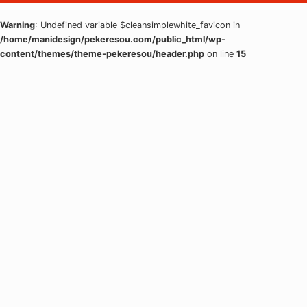
Warning
: Undefined variable $cleansimplewhite_favicon in
/home/manidesign/pekeresou.com/public_html/wp-
content/themes/theme-pekeresou/header.php
on line
15