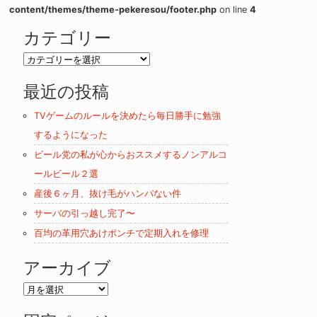
content/themes/theme-pekeresou/footer.php
on line
4
カテゴリー
カ
テ
最近の投稿
ゴ
リ
TVゲームのルールを決めたら毎日勝手に勉強
ー
するようになった
ビール党の私が心からおススメするノンアルコ
ールビール２選
産後６ヶ月、抜け毛がハンパない件
サーバの引っ越し完了〜
百均の革用穴あけポンチで定期入れを修理
アーカイブ
ア
ー