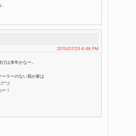
な。
2010/07/23 6:48 PM
遊びは来年かなー。
クーラーのない我が家は
^;)
わー！
。
！