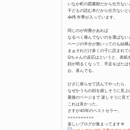
いなか町の図書館だから仕方ない
子どもの読む本だから仕方ないと
小汚
年季が入っています。
同じのが何冊かあれば
なるべく痛んでないのを選ばない
ページの半分が無いってのも結構
まぁそれだけ多くの子に読まれて
Qちゃんの反応はというと、表紙
顔が明るくなって、手足をぱたぱ
お、喜んでる。
ひざに座らせて読んでやったら、
なぜかうちの顔を嬉しそうに見上
最後のページまで 楽しそうに見
これは良かった。
さすが40年のベストセラー。
==========
楽しいブログが集まってます☆