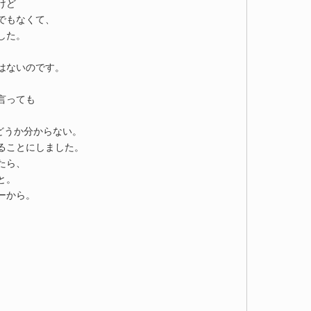
けど
でもなくて、
した。
はないのです。
言っても
どうか分からない。
ることにしました。
たら、
と。
ーから。