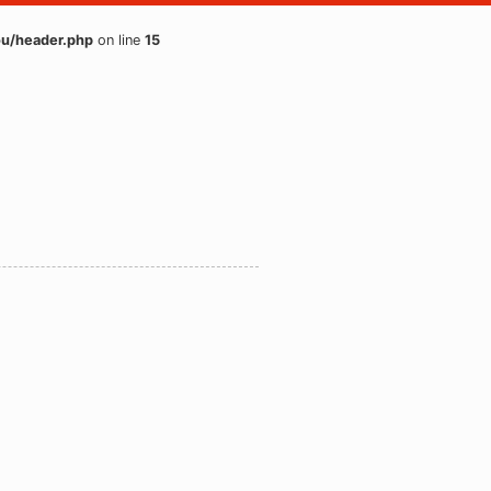
u/header.php
on line
15